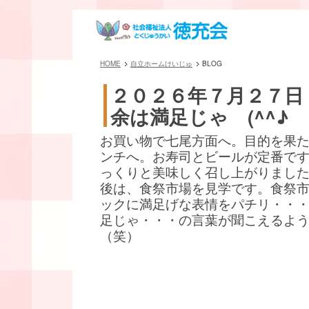
HOME
自立ホームけいじゅ
BLOG
２０２６年７月２７日
余は満足じゃ (^^♪
お買い物で七尾方面へ。目的を果
ンチへ。お寿司とビールが定番です(^
っくりと美味しく召し上がりまし
後は、食祭市場を見学です。食祭
ックに満足げな表情をパチリ・・
足じゃ・・・の言葉が聞こえるよ
（笑）