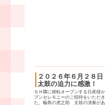
２０２６年６月２８日
太鼓の迫力に感激！
ＧＨ隣に移転オープンする日産様
プンセレモニーのご招待をいただ
た。輪島の虎之助 太鼓の演奏が