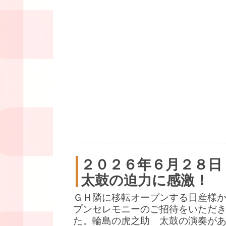
２０２６年６月２８日
太鼓の迫力に感激！
ＧＨ隣に移転オープンする日産様
プンセレモニーのご招待をいただ
た。輪島の虎之助 太鼓の演奏が