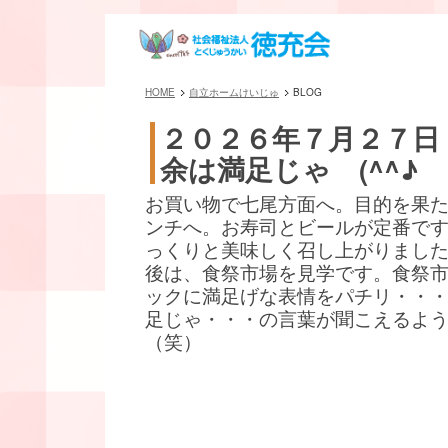
HOME
自立ホームけいじゅ
BLOG
２０２６年７月２７日
余は満足じゃ (^^♪
お買い物で七尾方面へ。目的を果
ンチへ。お寿司とビールが定番です(^
っくりと美味しく召し上がりまし
後は、食祭市場を見学です。食祭
ックに満足げな表情をパチリ・・
足じゃ・・・の言葉が聞こえるよ
（笑）