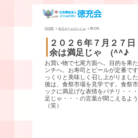
HOME
自立ホームけいじゅ
BLOG
２０２６年７月２７日
余は満足じゃ (^^♪
お買い物で七尾方面へ。目的を果
ンチへ。お寿司とビールが定番です(^
っくりと美味しく召し上がりまし
後は、食祭市場を見学です。食祭
ックに満足げな表情をパチリ・・
足じゃ・・・の言葉が聞こえるよ
（笑）