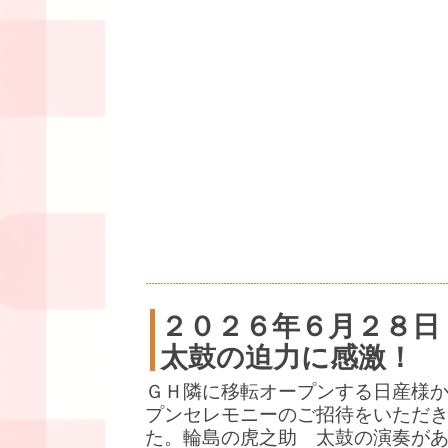
２０２６年６月２８日
太鼓の迫力に感激！
ＧＨ隣に移転オープンする日産様
プンセレモニーのご招待をいただ
た。輪島の虎之助 太鼓の演奏が