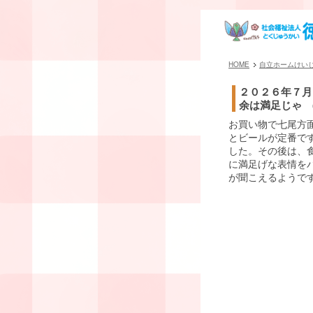
HOME
自立ホームけい
２０２６年７月
余は満足じゃ (
お買い物で七尾方
とビールが定番です
した。その後は、
に満足げな表情を
が聞こえるようで