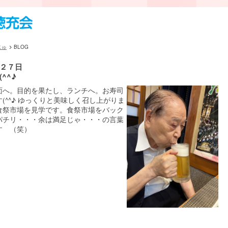
じゅ
BLOG
２７日
^^♪
面へ。目的を果たし、ランチへ。お寿司
(^^♪ ゆっくりと美味しく召し上がりま
食祭市場を見学です。食祭市場をバック
パチリ・・・余は満足じゃ・・・の言葉
す （笑）