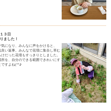
１３日
りました！
が気になり、みんなに声をかけると、
気良い返事。みんなで花壇に集合し草む
らけだった花壇もすっきりとしました。
場所を、自分のできる範囲できれいにす
ですよね(^^♪