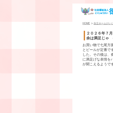
HOME
自立ホームけい
２０２６年７月
余は満足じゃ (
お買い物で七尾方
とビールが定番です
した。その後は、
に満足げな表情を
が聞こえるようで