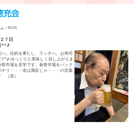
じゅ
BLOG
２７日
^^♪
面へ。目的を果たし、ランチへ。お寿司
(^^♪ ゆっくりと美味しく召し上がりま
食祭市場を見学です。食祭市場をバック
パチリ・・・余は満足じゃ・・・の言葉
す （笑）