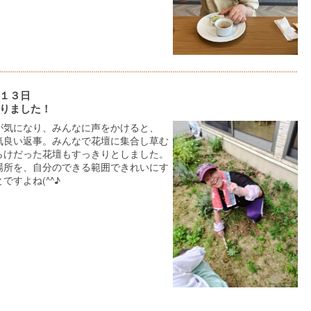
１３日
りました！
が気になり、みんなに声をかけると、
気良い返事。みんなで花壇に集合し草む
らけだった花壇もすっきりとしました。
場所を、自分のできる範囲できれいにす
ですよね(^^♪