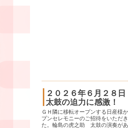
２０２６年６月２８日
太鼓の迫力に感激！
ＧＨ隣に移転オープンする日産様
プンセレモニーのご招待をいただ
た。輪島の虎之助 太鼓の演奏が