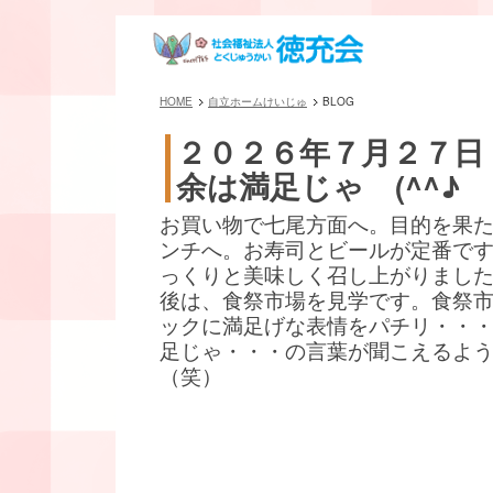
HOME
自立ホームけいじゅ
BLOG
２０２６年７月２７日
余は満足じゃ (^^♪
お買い物で七尾方面へ。目的を果
ンチへ。お寿司とビールが定番です(^
っくりと美味しく召し上がりまし
後は、食祭市場を見学です。食祭
ックに満足げな表情をパチリ・・
足じゃ・・・の言葉が聞こえるよ
（笑）