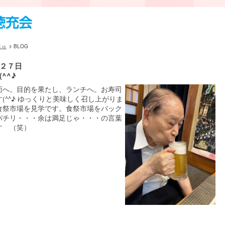
じゅ
BLOG
２７日
^^♪
面へ。目的を果たし、ランチへ。お寿司
(^^♪ ゆっくりと美味しく召し上がりま
食祭市場を見学です。食祭市場をバック
パチリ・・・余は満足じゃ・・・の言葉
す （笑）