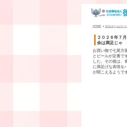
HOME
自立ホームけい
２０２６年７月
余は満足じゃ (
お買い物で七尾方
とビールが定番です
した。その後は、
に満足げな表情を
が聞こえるようで