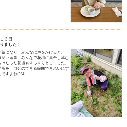
１３日
りました！
が気になり、みんなに声をかけると、
気良い返事。みんなで花壇に集合し草む
らけだった花壇もすっきりとしました。
場所を、自分のできる範囲できれいにす
ですよね(^^♪