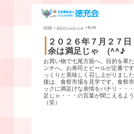
HOME
自立ホームけいじゅ
BLOG
２０２６年７月２７日
余は満足じゃ (^^♪
お買い物で七尾方面へ。目的を果
ンチへ。お寿司とビールが定番です(^
っくりと美味しく召し上がりまし
後は、食祭市場を見学です。食祭
ックに満足げな表情をパチリ・・
足じゃ・・・の言葉が聞こえるよ
（笑）