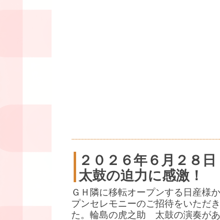
２０２６年６月２８日
太鼓の迫力に感激！
ＧＨ隣に移転オープンする日産様
プンセレモニーのご招待をいただ
た。輪島の虎之助 太鼓の演奏が