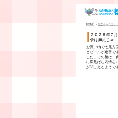
HOME
自立ホームけい
２０２６年７月
余は満足じゃ (
お買い物で七尾方
とビールが定番です
した。その後は、
に満足げな表情を
が聞こえるようで