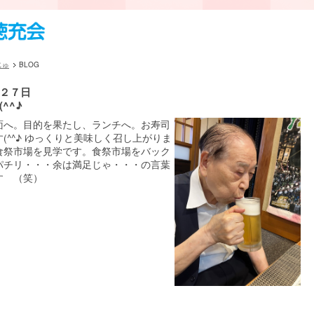
じゅ
BLOG
２７日
^^♪
面へ。目的を果たし、ランチへ。お寿司
(^^♪ ゆっくりと美味しく召し上がりま
食祭市場を見学です。食祭市場をバック
パチリ・・・余は満足じゃ・・・の言葉
す （笑）