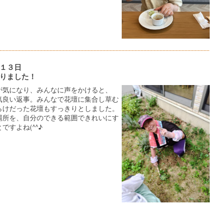
１３日
りました！
が気になり、みんなに声をかけると、
気良い返事。みんなで花壇に集合し草む
らけだった花壇もすっきりとしました。
場所を、自分のできる範囲できれいにす
ですよね(^^♪