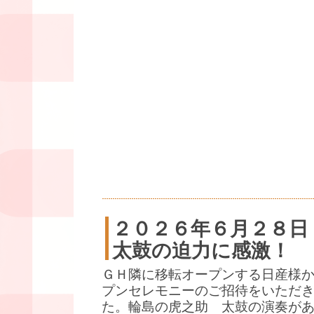
２０２６年６月２８日
太鼓の迫力に感激！
ＧＨ隣に移転オープンする日産様
プンセレモニーのご招待をいただ
た。輪島の虎之助 太鼓の演奏が