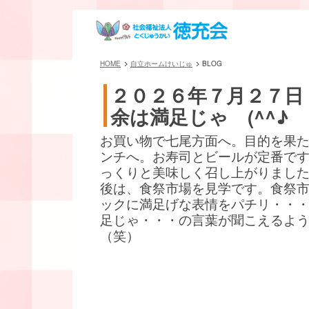
HOME
自立ホームけいじゅ
BLOG
２０２６年７月２７日
余は満足じゃ (^^♪
お買い物で七尾方面へ。目的を果
ンチへ。お寿司とビールが定番です(^
っくりと美味しく召し上がりまし
後は、食祭市場を見学です。食祭
ックに満足げな表情をパチリ・・
足じゃ・・・の言葉が聞こえるよ
（笑）