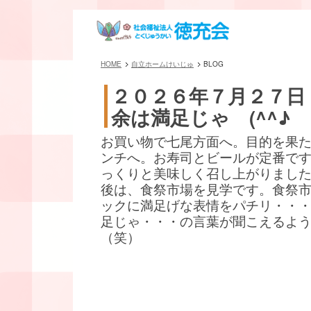
HOME
自立ホームけいじゅ
BLOG
２０２６年７月２７日
余は満足じゃ (^^♪
お買い物で七尾方面へ。目的を果
ンチへ。お寿司とビールが定番です(^
っくりと美味しく召し上がりまし
後は、食祭市場を見学です。食祭
ックに満足げな表情をパチリ・・
足じゃ・・・の言葉が聞こえるよ
（笑）