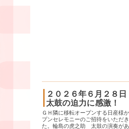
２０２６年６月２８日
太鼓の迫力に感激！
ＧＨ隣に移転オープンする日産様
プンセレモニーのご招待をいただ
た。輪島の虎之助 太鼓の演奏が