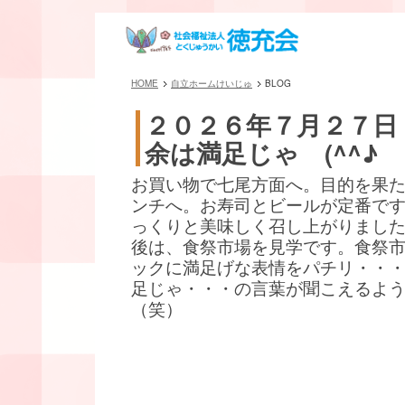
HOME
自立ホームけいじゅ
BLOG
２０２６年７月２７日
余は満足じゃ (^^♪
お買い物で七尾方面へ。目的を果
ンチへ。お寿司とビールが定番です(^
っくりと美味しく召し上がりまし
後は、食祭市場を見学です。食祭
ックに満足げな表情をパチリ・・
足じゃ・・・の言葉が聞こえるよ
（笑）