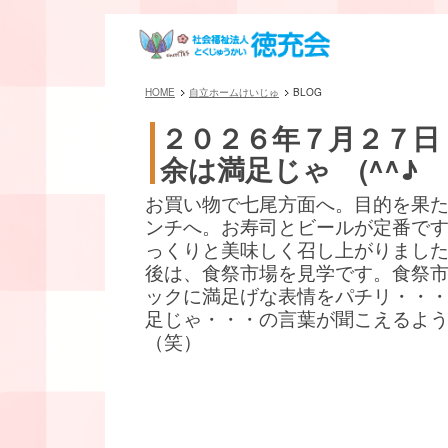
HOME
自立ホームけいじゅ
BLOG
２０２６年７月２７日
余は満足じゃ (^^♪
お買い物で七尾方面へ。目的を果
ンチへ。お寿司とビールが定番です(^
っくりと美味しく召し上がりまし
後は、食祭市場を見学です。食祭
ックに満足げな表情をパチリ・・
足じゃ・・・の言葉が聞こえるよ
（笑）