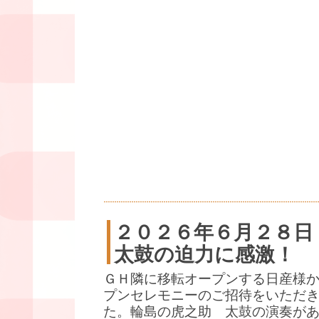
２０２６年６月２８日
太鼓の迫力に感激！
ＧＨ隣に移転オープンする日産様
プンセレモニーのご招待をいただ
た。輪島の虎之助 太鼓の演奏が