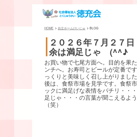
HOME
自立ホームけいじゅ
BLOG
２０２６年７月２７日
余は満足じゃ (^^♪
お買い物で七尾方面へ。目的を果
ンチへ。お寿司とビールが定番です(^
っくりと美味しく召し上がりまし
後は、食祭市場を見学です。食祭
ックに満足げな表情をパチリ・・
足じゃ・・・の言葉が聞こえるよ
（笑）