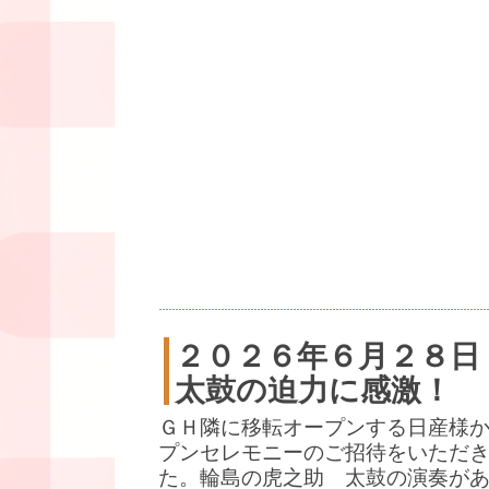
２０２６年６月２８日
太鼓の迫力に感激！
ＧＨ隣に移転オープンする日産様
プンセレモニーのご招待をいただ
た。輪島の虎之助 太鼓の演奏が