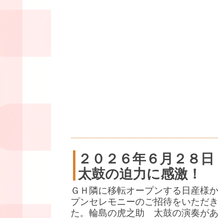
２０２６年６月２８日
太鼓の迫力に感激！
ＧＨ隣に移転オープンする日産様
プンセレモニーのご招待をいただ
た。輪島の虎之助 太鼓の演奏が