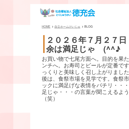
HOME
自立ホームけいじゅ
BLOG
２０２６年７月２７日
余は満足じゃ (^^♪
お買い物で七尾方面へ。目的を果
ンチへ。お寿司とビールが定番です(^
っくりと美味しく召し上がりまし
後は、食祭市場を見学です。食祭
ックに満足げな表情をパチリ・・
足じゃ・・・の言葉が聞こえるよ
（笑）