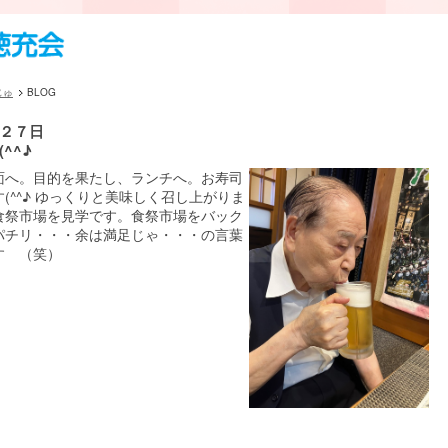
じゅ
BLOG
２７日
^^♪
面へ。目的を果たし、ランチへ。お寿司
(^^♪ ゆっくりと美味しく召し上がりま
食祭市場を見学です。食祭市場をバック
パチリ・・・余は満足じゃ・・・の言葉
す （笑）