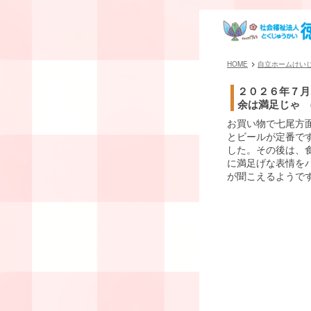
HOME
自立ホームけい
２０２６年７月
余は満足じゃ (
お買い物で七尾方
とビールが定番です
した。その後は、
に満足げな表情を
が聞こえるようで