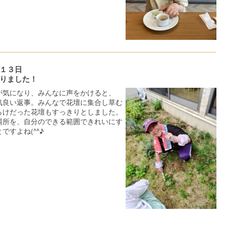
１３日
りました！
が気になり、みんなに声をかけると、
気良い返事。みんなで花壇に集合し草む
らけだった花壇もすっきりとしました。
場所を、自分のできる範囲できれいにす
ですよね(^^♪