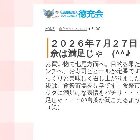
HOME
自立ホームけいじゅ
BLOG
２０２６年７月２７日
余は満足じゃ (^^♪
お買い物で七尾方面へ。目的を果
ンチへ。お寿司とビールが定番です(^
っくりと美味しく召し上がりまし
後は、食祭市場を見学です。食祭
ックに満足げな表情をパチリ・・
足じゃ・・・の言葉が聞こえるよ
（笑）