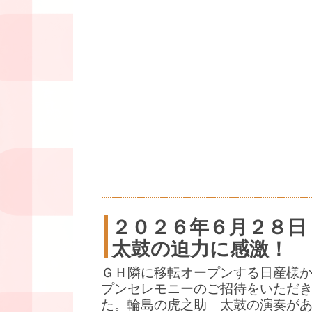
２０２６年６月２８日
太鼓の迫力に感激！
ＧＨ隣に移転オープンする日産様
プンセレモニーのご招待をいただ
た。輪島の虎之助 太鼓の演奏が