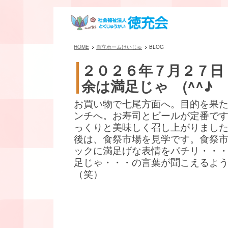
HOME
自立ホームけいじゅ
BLOG
２０２６年７月２７日
余は満足じゃ (^^♪
お買い物で七尾方面へ。目的を果
ンチへ。お寿司とビールが定番です(^
っくりと美味しく召し上がりまし
後は、食祭市場を見学です。食祭
ックに満足げな表情をパチリ・・
足じゃ・・・の言葉が聞こえるよ
（笑）