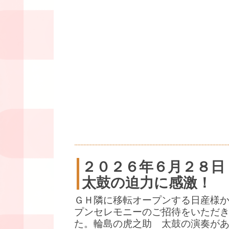
２０２６年６月２８日
太鼓の迫力に感激！
ＧＨ隣に移転オープンする日産様
プンセレモニーのご招待をいただ
た。輪島の虎之助 太鼓の演奏が