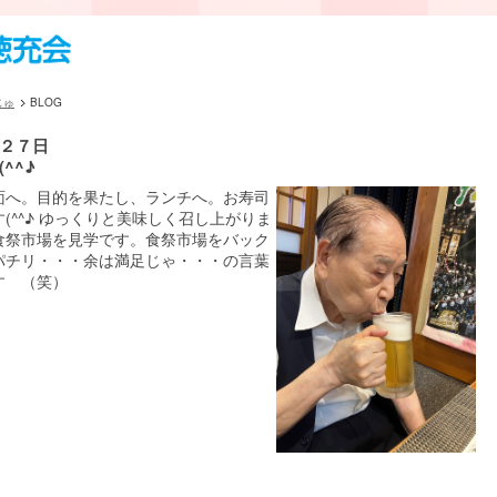
じゅ
BLOG
２７日
^^♪
面へ。目的を果たし、ランチへ。お寿司
(^^♪ ゆっくりと美味しく召し上がりま
食祭市場を見学です。食祭市場をバック
パチリ・・・余は満足じゃ・・・の言葉
す （笑）