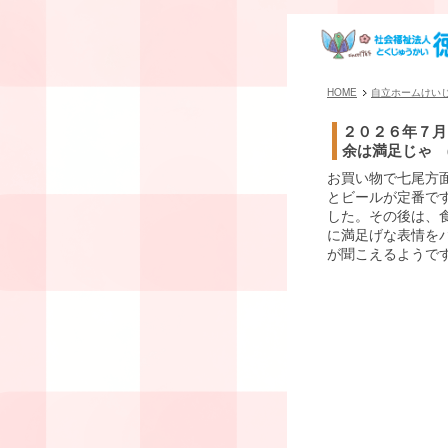
HOME
自立ホームけい
２０２６年７月
余は満足じゃ (
お買い物で七尾方
とビールが定番です
した。その後は、
に満足げな表情を
が聞こえるようで