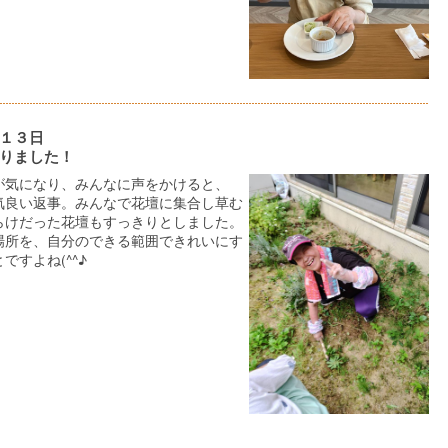
１３日
りました！
が気になり、みんなに声をかけると、
気良い返事。みんなで花壇に集合し草む
らけだった花壇もすっきりとしました。
場所を、自分のできる範囲できれいにす
ですよね(^^♪