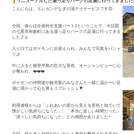
リニューアルした湯っ足りパークの足湯に行ってきました♨
こんにちは、エレガンテなぎの浦デイサービスです😊
今回、体らぼ企画外出支援パート2ということで、今話題
の七尾市和倉町にある湯っ足りパークの足湯に行ってきま
した🦵♨️
入り口ではポケモンに出迎えられ、みんなで写真をパシャ
リ🤳
中に入ると能登半島の壮大な景色、オーシャンビューに心
が奪われ、❤️❤️❤️
ポケモンの仲間達や観光客のみなさんと一緒に温か〜い足
湯に浸かって心も体もリフレッシュ🌳
利用者様からは「ふれあいの里から見える景色と似ていて
懐かしい気持ちになった」、「本当に楽しい時間だった」
「清々しい気持ちになった」との感想がありました✨
今回、外を歩く自信がないからと参加を断念される方がい