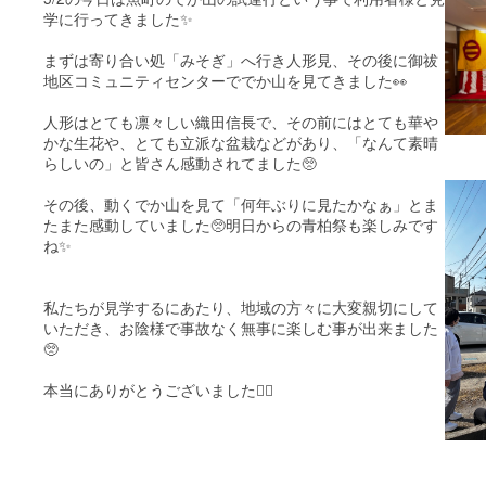
学に行ってきました✨
まずは寄り合い処「みそぎ」へ行き人形見、その後に御祓
地区コミュニティセンターででか山を見てきました👀
人形はとても凛々しい織田信長で、その前にはとても華や
かな生花や、とても立派な盆栽などがあり、「なんて素晴
らしいの」と皆さん感動されてました🥺
その後、動くでか山を見て「何年ぶりに見たかなぁ」とま
たまた感動していました🥺明日からの青柏祭も楽しみです
ね✨
私たちが見学するにあたり、地域の方々に大変親切にして
いただき、お陰様で事故なく無事に楽しむ事が出来ました
🥺
本当にありがとうございました🙇‍♀️