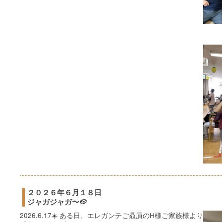
２０２６年６月１８日
ジャガジャガ〜🥔
2026.6.17☀️ ある日、エレガンテご贔屓のH様ご家族様より