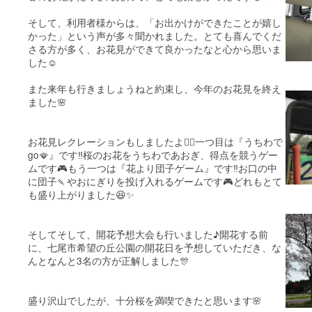
そして、利用者様からは、「お出かけができたことが嬉し
かった」という声が多々聞かれました。とても喜んでくだ
さる方が多く、お花見ができて良かったなと心から思いま
した☺️
また来年も行きましょうねと約束し、今年のお花見を終え
ました🌸
お花見レクレーションもしましたよ🤸‍♀️一つ目は『うちわで
go🪭』です‼️桜のお花をうちわであおぎ、得点を競うゲー
ムです🎮もう一つは『花より団子ゲーム』です‼️お口の中
に団子🍡やおにぎりを投げ入れるゲームです🎮どれもとて
も盛り上がりました😆✨
そしてそして、開花予想大会も行いました♪開花する前
に、七尾市希望の丘公園の開花日を予想していただき、な
んとなんと3名の方が正解しました🎊
盛り沢山でしたが、十分桜を満喫できたと思います🌸