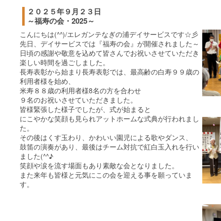
２０２５年９月２３日
～福寿の会・2025～
こんにちは(^^)/エレガンテなぎの浦デイサービスです☆彡
先日、デイサービスでは『福寿の会』が開催されました～
日頃の感謝や敬意を込めて皆さんでお祝いさせていただき
楽しい時間を過ごしました。
長寿表彰から始まり長寿表彰では、最高齢の白寿９９歳の
利用者様を始め、
米寿８８歳の利用者様8名の方を合わせ
９名のお祝いさせていただきました。
皆様緊張した様子でしたが、式が始まると
にこやかな笑顔も見られアットホームな式典が行われまし
た。
その後はくす玉わり、かわいい園児による歌やダンス、
鼓笛の演奏があり、最後はチーム対抗で紅白玉入れを行い
ました(^^♪
笑顔や涙を流す場面もあり素敵な会となりました。
また来年も皆様と元気にこの会を迎える事を願っていま
す。