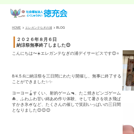
HOME
エレガンテなぎの浦
BLOG
２０２６年８月６日
納涼祭無事終了しました😊
こんにちは〜☀️エレガンテなぎの浦デイサービスです😊⭐️
8/4.5.6に納涼祭を三日間にわたり開催し、無事に終了する
ことができました✨✨
ヨーヨー🪀すくい、射的ゲーム🔫、たこ焼きビンゴゲーム
🐙、ふわふわ甘い綿あめ作り体験、そして暑さを吹き飛ば
すかき氷🍧など、たくさんの催しで笑顔いっぱいの三日間
となりました😊😊😊