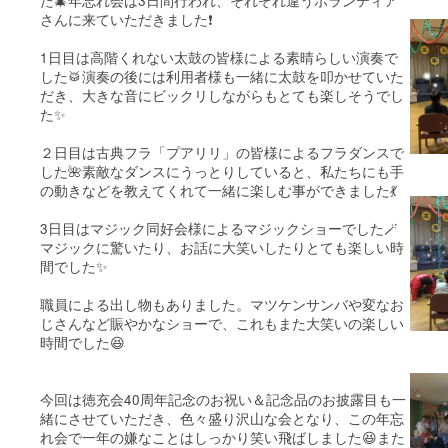
た🎄年忘れ会は3日間行われ、それぞれ違うボランティア
さんに来ていただきました❗️
1日目は高階くれない太鼓の皆様による素晴らしい演奏で
した🥁演奏の後には利用者様も一緒に太鼓を叩かせていた
だき、大きな音にビックリしながらもとても楽しそうでし
た✨
２日目は古典フラ「プアリリ」の皆様によるフラダンスで
した🌺素敵なダンスにうっとりしていると、私たちにも手
の動きなどを教えてくれて一緒に楽しむ事ができました💃
3日目はマジック同好会様によるマジックショーでした🪄
マジックに驚いたり、お話に大笑いしたりとても楽しい時
間でした✨
職員による出し物もありました。マツケンサンバや変なお
じさんなど賑やかなショーで、これもまた大笑いの楽しい
時間でした😆
今回は徳充会40周年記念のお祝い＆記念品のお披露目も一
緒にさせていただき、色々盛り沢山な会となり、この年忘
れ会で一年の嫌なことはしっかり笑い飛ばしました😆また