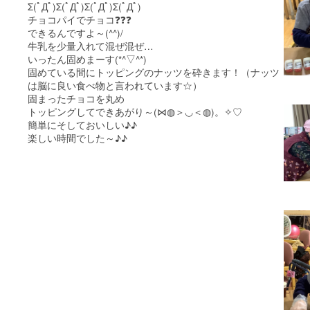
Σ(ﾟДﾟ)Σ(ﾟДﾟ)Σ(ﾟДﾟ)Σ(ﾟДﾟ)
チョコパイでチョコ❓❓❓
できるんですよ～(^^)/
牛乳を少量入れて混ぜ混ぜ…
いったん固めまーす(*^▽^*)
固めている間にトッピングのナッツを砕きます！（ナッツ
は脳に良い食べ物と言われています☆）
固まったチョコを丸め
トッピングしてできあがり～(⋈◍＞◡＜◍)。✧♡
簡単にそしておいしい♪♪
楽しい時間でした～♪♪