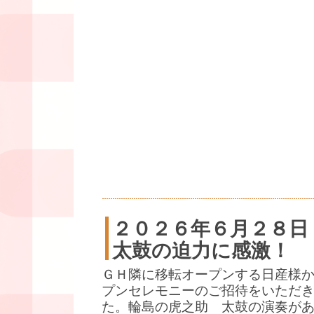
２０２６年６月２８日
太鼓の迫力に感激！
ＧＨ隣に移転オープンする日産様
プンセレモニーのご招待をいただ
た。輪島の虎之助 太鼓の演奏が