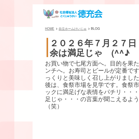
HOME
自立ホームけいじゅ
BLOG
２０２６年７月２７日
余は満足じゃ (^^♪
お買い物で七尾方面へ。目的を果
ンチへ。お寿司とビールが定番です(^
っくりと美味しく召し上がりまし
後は、食祭市場を見学です。食祭
ックに満足げな表情をパチリ・・
足じゃ・・・の言葉が聞こえるよ
（笑）