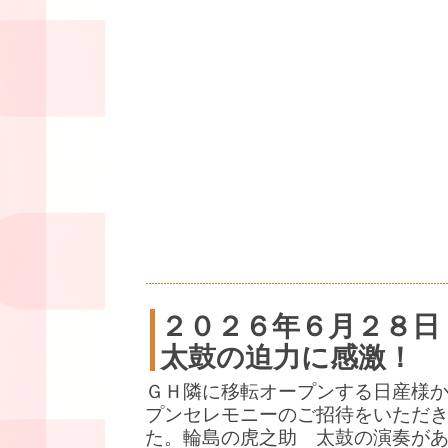
２０２６年６月２８日
太鼓の迫力に感激！
ＧＨ隣に移転オープンする日産様
プンセレモニーのご招待をいただ
た。輪島の虎之助 太鼓の演奏が