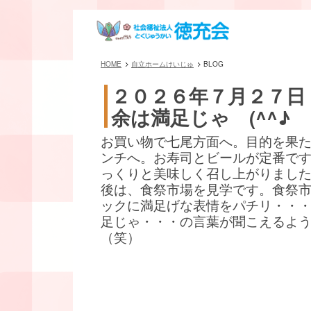
HOME
自立ホームけいじゅ
BLOG
２０２６年７月２７日
余は満足じゃ (^^♪
お買い物で七尾方面へ。目的を果
ンチへ。お寿司とビールが定番です(^
っくりと美味しく召し上がりまし
後は、食祭市場を見学です。食祭
ックに満足げな表情をパチリ・・
足じゃ・・・の言葉が聞こえるよ
（笑）