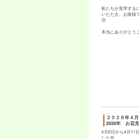
私たちが見学する
いただき、お陰様
🥺
本当にありがとうござ
２０２６年４月
2026年 お花
4月6日から4月1
した🌸