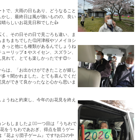
ートで、大雨の日もあり、どうなること
しかし、最終日は風が強いものの、良い
晴らしいお花見日和でした👍
広く、その日その日で見ごろも違い、ま
もまちまちでした🤔河津桜やソメイヨシ
、きっと他にも種類があるんでしょうね
チューリップ🌷やスイセン、スズラン、
見れて、とても楽しかったです😊✨
からは、「お出かけができたことが嬉し
が多々聞かれました。とても喜んでくだ
花見ができて良かったなと心から思いま
しょうねと約束し、今年のお花見を終え
ンもしましたよ🤸‍♀️一つ目は『うちわで
桜のお花をうちわであおぎ、得点を競うゲー
は『花より団子ゲーム』です‼️お口の中