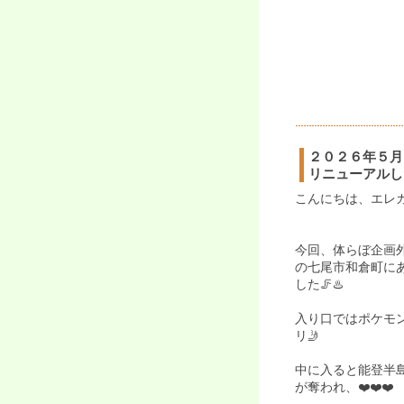
２０２６年５月
リニューアルし
こんにちは、エレ
今回、体らぼ企画
の七尾市和倉町に
した🦵♨️
入り口ではポケモ
リ🤳
中に入ると能登半
が奪われ、❤️❤️❤️