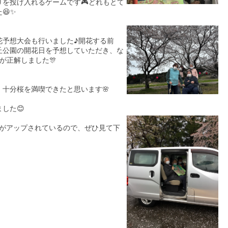
りを投げ入れるゲームです🎮どれもとて
😆✨
花予想大会も行いました♪開花する前
丘公園の開花日を予想していただき、な
が正解しました🎊
十分桜を満喫できたと思います🌸
した😊
も写真がアップされているので、ぜひ見て下