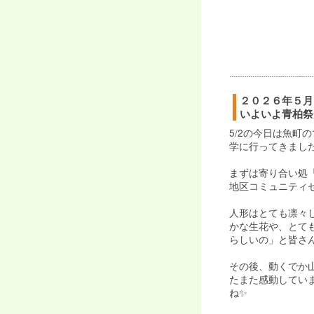
２０２６年５月
いよいよ青柏祭
5/2の今日は魚町
学に行ってきまし
まずは寄り合い処
地区コミュニティセ
人形はとても凛々
かな生花や、とて
らしいの」と皆さん
その後、動くでか
たまた感動してい
ね✨