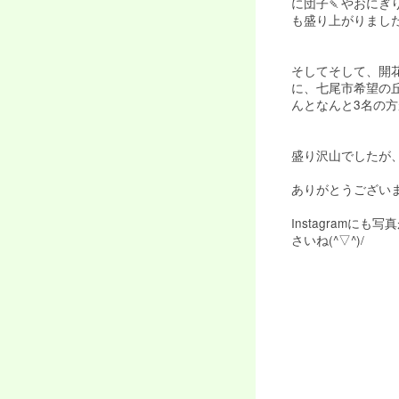
に団子🍡やおにぎ
も盛り上がりました
そしてそして、開
に、七尾市希望の
んとなんと3名の方
盛り沢山でしたが、
ありがとうございま
Instagramに
さいね(^▽^)/