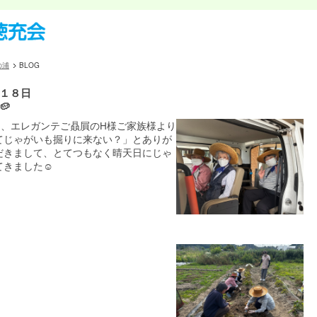
の浦
BLOG
１８日
🥔
️ ある日、エレガンテご贔屓のH様ご家族様より
てじゃがいも掘りに来ない？」とありが
だきまして、とてつもなく晴天日にじゃ
きました☺️