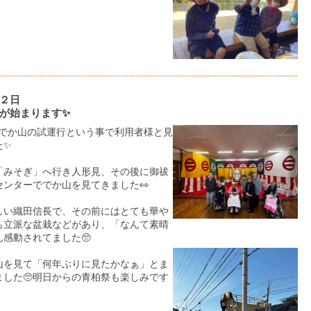
２日
が始まります✨
のでか山の試運行という事で利用者様と見
た✨
「みそぎ」へ行き人形見、その後に御祓
ンターででか山を見てきました👀
しい織田信長で、その前にはとても華や
も立派な盆栽などがあり、「なんて素晴
感動されてました🥺
山を見て「何年ぶりに見たかなぁ」とま
ました🥺明日からの青柏祭も楽しみです