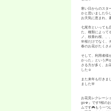
寒い日からのスタ
かと思いました
お天気に恵まれ、素
七尾市といっても
た、種類によって
ノ、枝垂れ桜、、
🌸桜だけでなく、
春のお花がたくさん
そして、利用者様
かった」という声
さる方が多く、お
した☺️
また来年も行きま
ました🌸
お花見レクレーショ
go🪭』です‼️
ムです🎮もう一つ