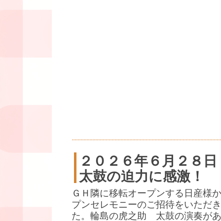
２０２６年６月２８日
太鼓の迫力に感激！
ＧＨ隣に移転オープンする日産様
プンセレモニーのご招待をいただ
た。輪島の虎之助 太鼓の演奏が