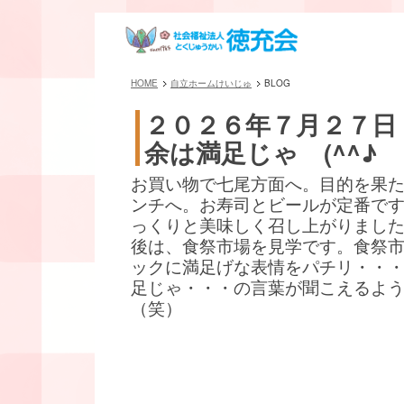
HOME
自立ホームけいじゅ
BLOG
２０２６年７月２７日
余は満足じゃ (^^♪
お買い物で七尾方面へ。目的を果
ンチへ。お寿司とビールが定番です(^
っくりと美味しく召し上がりまし
後は、食祭市場を見学です。食祭
ックに満足げな表情をパチリ・・
足じゃ・・・の言葉が聞こえるよ
（笑）