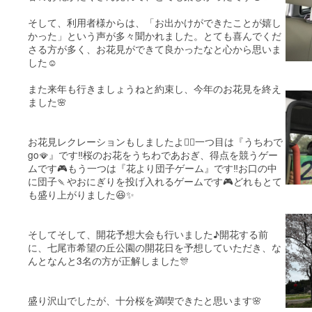
そして、利用者様からは、「お出かけができたことが嬉し
かった」という声が多々聞かれました。とても喜んでくだ
さる方が多く、お花見ができて良かったなと心から思いま
した☺️
また来年も行きましょうねと約束し、今年のお花見を終え
ました🌸
お花見レクレーションもしましたよ🤸‍♀️一つ目は『うちわで
go🪭』です‼️桜のお花をうちわであおぎ、得点を競うゲー
ムです🎮もう一つは『花より団子ゲーム』です‼️お口の中
に団子🍡やおにぎりを投げ入れるゲームです🎮どれもとて
も盛り上がりました😆✨
そしてそして、開花予想大会も行いました♪開花する前
に、七尾市希望の丘公園の開花日を予想していただき、な
んとなんと3名の方が正解しました🎊
盛り沢山でしたが、十分桜を満喫できたと思います🌸