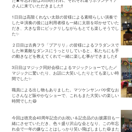
た🎄年忘れ会は3日間行われ、それぞれ違うボランティア
さんに来ていただきました❗️
1日目は高階くれない太鼓の皆様による素晴らしい演奏で
した🥁演奏の後には利用者様も一緒に太鼓を叩かせていた
だき、大きな音にビックリしながらもとても楽しそうでし
た✨
２日目は古典フラ「プアリリ」の皆様によるフラダンスで
した🌺素敵なダンスにうっとりしていると、私たちにも手
の動きなどを教えてくれて一緒に楽しむ事ができました💃
3日目はマジック同好会様によるマジックショーでした🪄
マジックに驚いたり、お話に大笑いしたりとても楽しい時
間でした✨
職員による出し物もありました。マツケンサンバや変なお
じさんなど賑やかなショーで、これもまた大笑いの楽しい
時間でした😆
今回は徳充会40周年記念のお祝い＆記念品のお披露目も一
緒にさせていただき、色々盛り沢山な会となり、この年忘
れ会で一年の嫌なことはしっかり笑い飛ばしました😆また