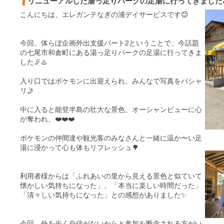
リニューアルした湯っ足りパークの足湯に行ってきました♨
こんにちは、エレガンテなぎの浦デイサービスです😊
今回、体らぼ企画外出支援パート2ということで、今話題
の七尾市和倉町にある湯っ足りパークの足湯に行ってきま
した🦵♨️
入り口ではポケモンに出迎えられ、みんなで写真をパシャ
リ🤳
中に入ると能登半島の壮大な景色、オーシャンビューに心
が奪われ、❤️❤️❤️
ポケモンの仲間達や観光客のみなさんと一緒に温か〜い足
湯に浸かって心も体もリフレッシュ🌳
利用者様からは「ふれあいの里から見える景色と似ていて
懐かしい気持ちになった」、「本当に楽しい時間だった」
「清々しい気持ちになった」との感想がありました✨
今回、外を歩く自信がないからと参加を断念される方がい