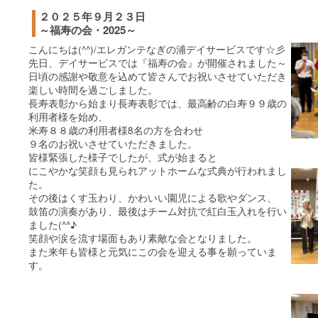
２０２５年９月２３日
～福寿の会・2025～
こんにちは(^^)/エレガンテなぎの浦デイサービスです☆彡
先日、デイサービスでは『福寿の会』が開催されました～
日頃の感謝や敬意を込めて皆さんでお祝いさせていただき
楽しい時間を過ごしました。
長寿表彰から始まり長寿表彰では、最高齢の白寿９９歳の
利用者様を始め、
米寿８８歳の利用者様8名の方を合わせ
９名のお祝いさせていただきました。
皆様緊張した様子でしたが、式が始まると
にこやかな笑顔も見られアットホームな式典が行われまし
た。
その後はくす玉わり、かわいい園児による歌やダンス、
鼓笛の演奏があり、最後はチーム対抗で紅白玉入れを行い
ました(^^♪
笑顔や涙を流す場面もあり素敵な会となりました。
また来年も皆様と元気にこの会を迎える事を願っていま
す。