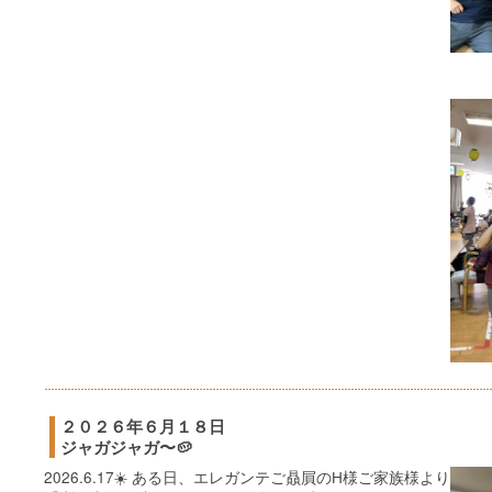
２０２６年６月１８日
ジャガジャガ〜🥔
2026.6.17☀️ ある日、エレガンテご贔屓のH様ご家族様より