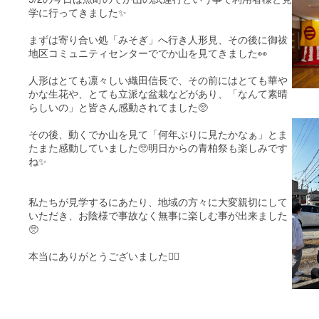
学に行ってきました✨
まずは寄り合い処「みそぎ」へ行き人形見、その後に御祓
地区コミュニティセンターででか山を見てきました👀
人形はとても凛々しい織田信長で、その前にはとても華や
かな生花や、とても立派な盆栽などがあり、「なんて素晴
らしいの」と皆さん感動されてました🥺
その後、動くでか山を見て「何年ぶりに見たかなぁ」とま
たまた感動していました🥺明日からの青柏祭も楽しみです
ね✨
私たちが見学するにあたり、地域の方々に大変親切にして
いただき、お陰様で事故なく無事に楽しむ事が出来ました
🥺
本当にありがとうございました🙇‍♀️