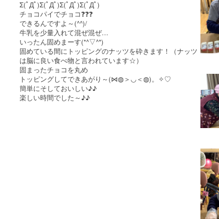
Σ(ﾟДﾟ)Σ(ﾟДﾟ)Σ(ﾟДﾟ)Σ(ﾟДﾟ)
チョコパイでチョコ❓❓❓
できるんですよ～(^^)/
牛乳を少量入れて混ぜ混ぜ…
いったん固めまーす(*^▽^*)
固めている間にトッピングのナッツを砕きます！（ナッツ
は脳に良い食べ物と言われています☆）
固まったチョコを丸め
トッピングしてできあがり～(⋈◍＞◡＜◍)。✧♡
簡単にそしておいしい♪♪
楽しい時間でした～♪♪