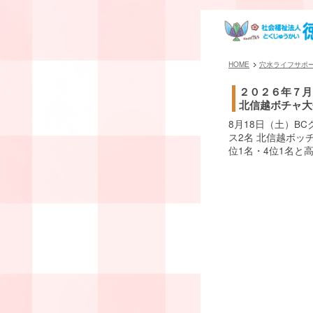
HOME
穴水ライフサポ
２０２６年７月
北信越ボチャ大
8月18日（土）BC
ス2名 北信越ボッ
位1名・4位1名と