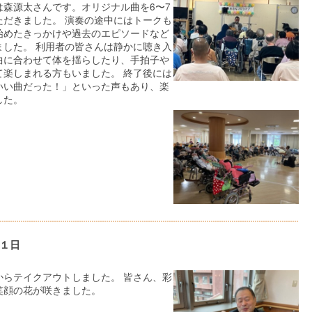
は森源太さんです。オリジナル曲を6〜7
ただきました。 演奏の途中にはトークも
始めたきっかけや過去のエピソードなど
ました。 利用者の皆さんは静かに聴き入
曲に合わせて体を揺らしたり、手拍子や
て楽しまれる方もいました。 終了後には
いい曲だった！」といった声もあり、楽
した。
１日
からテイクアウトしました。 皆さん、彩
笑顔の花が咲きました。