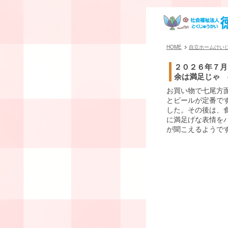
HOME
自立ホームけい
２０２６年７月
余は満足じゃ (
お買い物で七尾方
とビールが定番です
した。その後は、
に満足げな表情を
が聞こえるようで