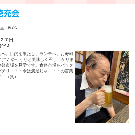
じゅ
BLOG
２７日
^^♪
面へ。目的を果たし、ランチへ。お寿司
(^^♪ ゆっくりと美味しく召し上がりま
食祭市場を見学です。食祭市場をバック
パチリ・・・余は満足じゃ・・・の言葉
す （笑）