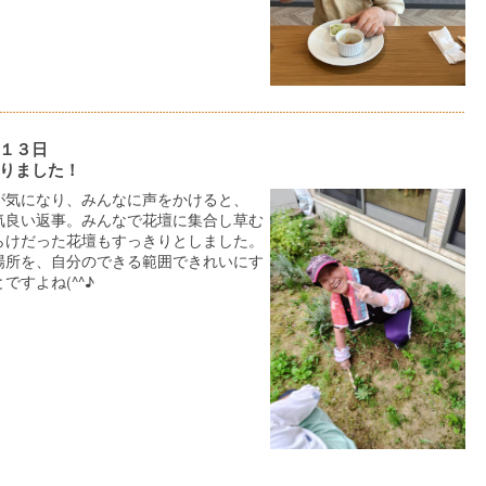
１３日
りました！
が気になり、みんなに声をかけると、
気良い返事。みんなで花壇に集合し草む
らけだった花壇もすっきりとしました。
場所を、自分のできる範囲できれいにす
ですよね(^^♪