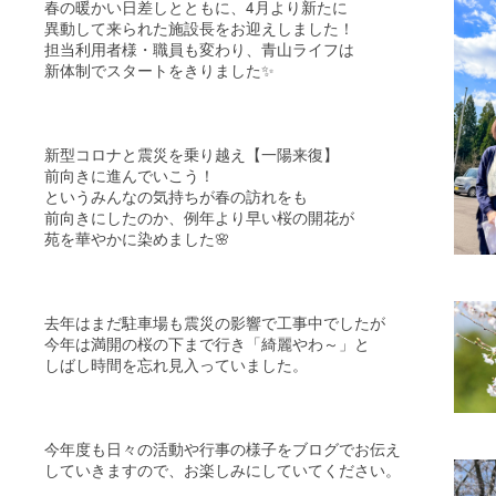
春の暖かい日差しとともに、4月より新たに
異動して来られた施設長をお迎えしました！
担当利用者様・職員も変わり、青山ライフは
新体制でスタートをきりました✨
新型コロナと震災を乗り越え【一陽来復】
前向きに進んでいこう！
というみんなの気持ちが春の訪れをも
前向きにしたのか、例年より早い桜の開花が
苑を華やかに染めました🌸
去年はまだ駐車場も震災の影響で工事中でしたが
今年は満開の桜の下まで行き「綺麗やわ～」と
しばし時間を忘れ見入っていました。
今年度も日々の活動や行事の様子をブログでお伝え
していきますので、お楽しみにしていてください。