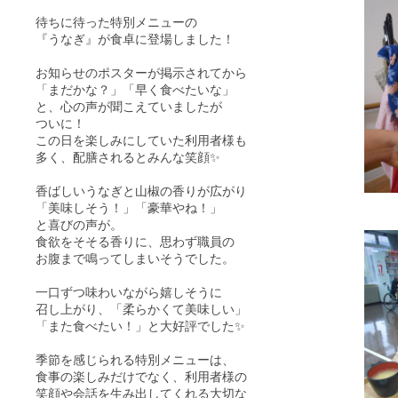
待ちに待った特別メニューの
『うなぎ』が食卓に登場しました！
お知らせのポスターが掲示されてから
「まだかな？」「早く食べたいな」
と、心の声が聞こえていましたが
ついに！
この日を楽しみにしていた利用者様も
多く、配膳されるとみんな笑顔✨
香ばしいうなぎと山椒の香りが広がり
「美味しそう！」「豪華やね！」
と喜びの声が。
食欲をそそる香りに、思わず職員の
お腹まで鳴ってしまいそうでした。
一口ずつ味わいながら嬉しそうに
召し上がり、「柔らかくて美味しい」
「また食べたい！」と大好評でした✨
季節を感じられる特別メニューは、
食事の楽しみだけでなく、利用者様の
笑顔や会話を生み出してくれる大切な