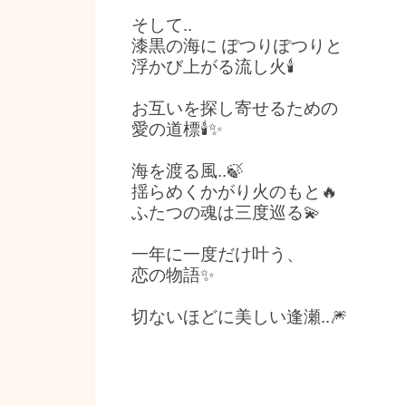
そして..
漆黒の海に ぽつりぽつりと
浮かび上がる流し火🕯️
お互いを探し寄せるための
愛の道標🕯️✨
海を渡る風..🍃
揺らめくかがり火のもと🔥
ふたつの魂は三度巡る💫
一年に一度だけ叶う、
恋の物語✨
切ないほどに美しい逢瀬..🎆