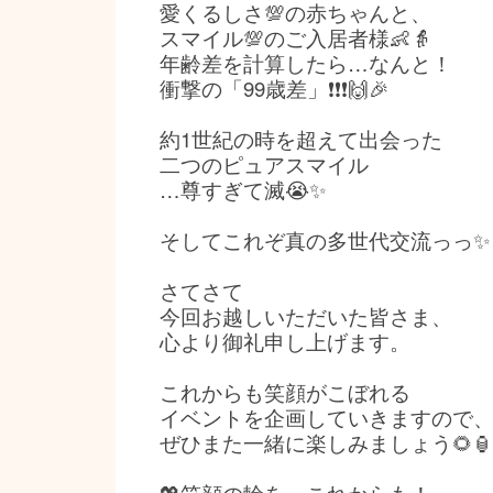
愛くるしさ💯の赤ちゃんと、
スマイル💯のご入居者様👶👵
年齢差を計算したら…なんと！
衝撃の「99歳差」❗❗❗🙌🎉
約1世紀の時を超えて出会った
二つのピュアスマイル
…尊すぎて滅😭✨
そしてこれぞ真の多世代交流っっ✨
さてさて
今回お越しいただいた皆さま、
心より御礼申し上げます。
これからも笑顔がこぼれる
イベントを企画していきますので
ぜひまた一緒に楽しみましょう🌻🏮