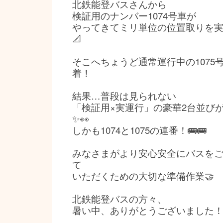
北鉄能登バスさんから
検証用のナンバー1074号車が
やってきてミリ単位の位置取りを実
📐
そこへちょうど通常運行中の1075
着！
結果…普段は見られない
「検証用×実運行」の豪華2台並びが
✨👀
しかも1074と1075の連番！🚌🚌
みなさまがより安心安全にバスを
て
いただくための大切な準備作業🤝
北鉄能登バスの方々、
暑い中、ありがとうございました！