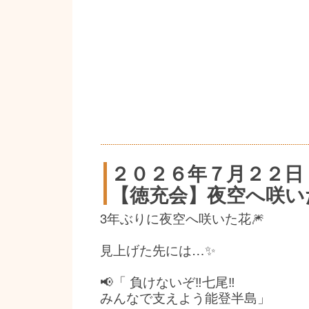
２０２６年７月２２日
【徳充会】夜空へ咲い
3年ぶりに夜空へ咲いた花🎆
見上げた先には…✨
📢「 負けないぞ‼️七尾‼️
みんなで支えよう能登半島」