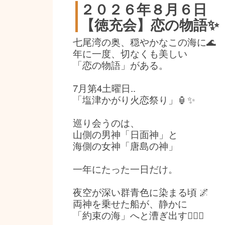
２０２６年８月６日
【徳充会】恋の物語✨
七尾湾の奥、穏やかなこの海に🌊
年に一度、切なくも美しい
「恋の物語」がある。
7月第4土曜日..
「塩津かがり火恋祭り」🏮✨
巡り会うのは、
山側の男神「日面神」と
海側の女神「唐島の神」
一年にたった一日だけ。
夜空が深い群青色に染まる頃 🌌
両神を乗せた船が、静かに
「約束の海」へと漕ぎ出す🚣‍♂️⚓️