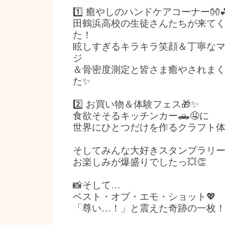
1️⃣ 癒やしのハンドケアコーナー👐
田鶴浜高校の生徒さんたちが来て
た！
眩しすぎるキラキラ笑顔＆丁寧な
ジ
＆骨密度測定と皆さま癒やされま
た✨
2️⃣ お買い物＆体験フェス🎁✨
食欲そそるキッチンカー🛻🤤に
世界にひとつだけを作るクラフト体
そしてみんな大好きスタンプラリ
お楽しみが爆盛りでしたっ💥👏
📸そして…
ベスト・オブ・エモ・ショット💖
「尊い…！」と震えた奇跡の一枚