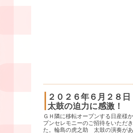
２０２６年６月２８日
太鼓の迫力に感激！
ＧＨ隣に移転オープンする日産様
プンセレモニーのご招待をいただ
た。輪島の虎之助 太鼓の演奏が