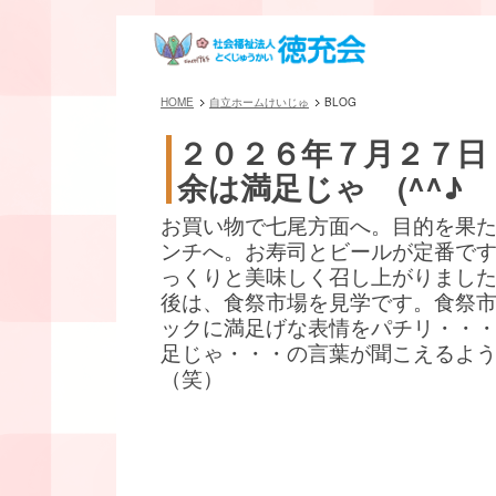
HOME
自立ホームけいじゅ
BLOG
２０２６年７月２７日
余は満足じゃ (^^♪
お買い物で七尾方面へ。目的を果
ンチへ。お寿司とビールが定番です(^
っくりと美味しく召し上がりまし
後は、食祭市場を見学です。食祭
ックに満足げな表情をパチリ・・
足じゃ・・・の言葉が聞こえるよ
（笑）