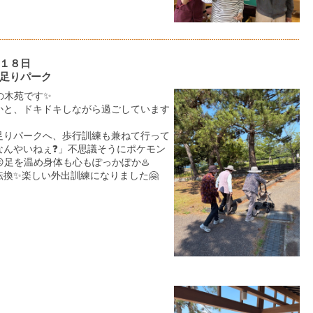
１８日
足りパーク
の木苑です✨
かと、ドキドキしながら過ごしています
足りパークへ、歩行訓練も兼ねて行って
なんやいねぇ❓」不思議そうにポケモン
足を温め身体も心もぽっかぽか♨️
換✨楽しい外出訓練になりました🤗