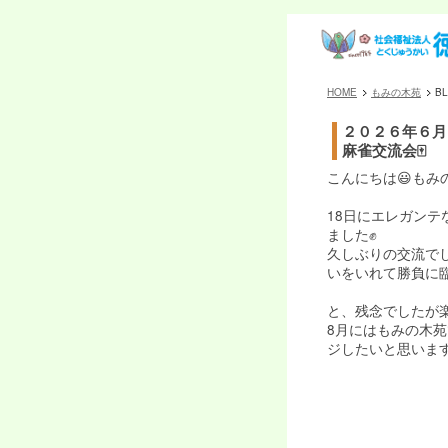
HOME
もみの木苑
B
２０２６年６月
麻雀交流会🀄️
こんにちは😃もみ
18日にエレガン
ました✊
久しぶりの交流で
いをいれて勝負に臨
と、残念でしたが
8月にはもみの木
ジしたいと思いま