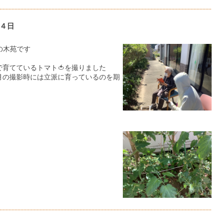
４日
の木苑です
育てているトマト🍅を撮りました
来月の撮影時には立派に育っているのを期