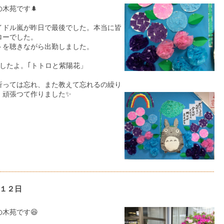
木苑です🌲
イドル嵐が昨日で最後でした。本当に皆
ローでした。
トを聴きながら出勤しました。
したよ。｢トトロと紫陽花」
折っては忘れ、また教えて忘れるの繰り
、頑張つて作りました✨
１２日
木苑です😆