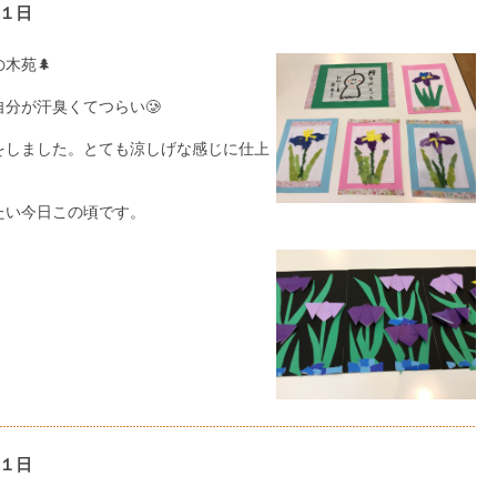
１日
木苑🌲
分が汗臭くてつらい🥲
をしました。とても涼しげな感じに仕上
たい今日この頃です。
１日