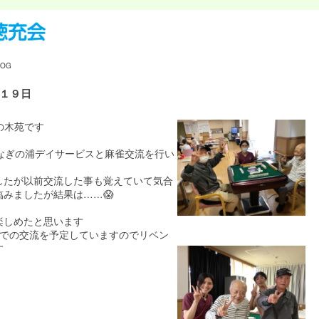
LOG
１９日
の木苑です
テなぎの浦デイサービスと麻雀交流を行い
したが以前交流した事も覚えていて気合
みましたが結果は……😱
楽しめたと思います
苑での交流を予定していますのでリベン
す