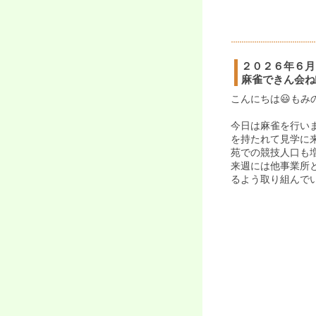
２０２６年６月
麻雀できん会ね🀄
こんにちは😃もみ
今日は麻雀を行い
を持たれて見学に
苑での競技人口も
来週には他事業所
るよう取り組んでい