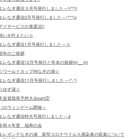
エレなぎ通信３月号発行しました～!(^^)!
エレなぎ通信2月号発行しました～(*^^)v
デイサービスの鬼退治!!
願いを叶えたい☆
エレなぎ通信1月号発行しました～☆
新年のご挨拶
エレなぎ通信12月号発行と年末の挨拶m(__)m
☆ワールドカップINなぎの浦☆
エレなぎ通信11月号発行しました～(^-^)
☆ゆず湯☆
天皇賞競馬予想大会part②
ハロウィンゲーム開催～
エレなぎ通信特大号発行しました～♪
令和４年度 福寿の会
エレガンテなぎの浦 新型コロナウイルス感染者の収束について