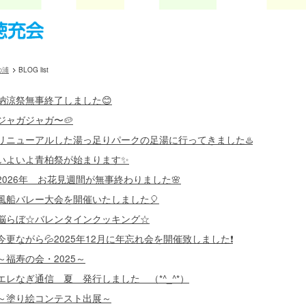
の浦
BLOG list
納涼祭無事終了しました😊
ジャガジャガ〜🥔
リニューアルした湯っ足りパークの足湯に行ってきました♨️
いよいよ青柏祭が始まります✨
2026年 お花見週間が無事終わりました🌸
風船バレー大会を開催いたしました🎈
脳らぼ☆バレンタインクッキング☆
今更ながら💦2025年12月に年忘れ会を開催致しました❗️
～福寿の会・2025～
エレなぎ通信 夏 発行しました （*^_^*）
～塗り絵コンテスト出展～