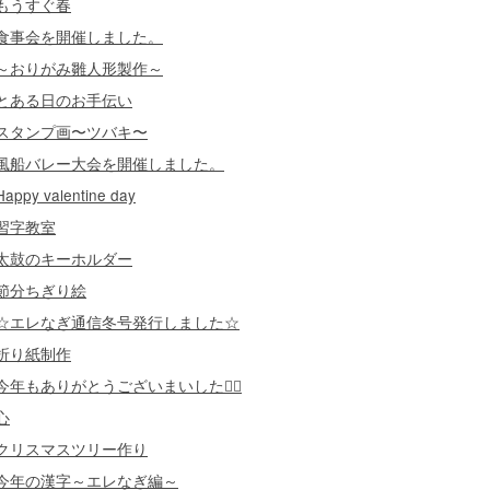
もうすぐ春
食事会を開催しました。
～おりがみ雛人形製作～
とある日のお手伝い
スタンプ画〜ツバキ〜
風船バレー大会を開催しました。
Happy valentine day
習字教室
太鼓のキーホルダー
節分ちぎり絵
☆エレなぎ通信冬号発行しました☆
折り紙制作
今年もありがとうございまいした🙇‍♀️
心
クリスマスツリー作り
今年の漢字～エレなぎ編～