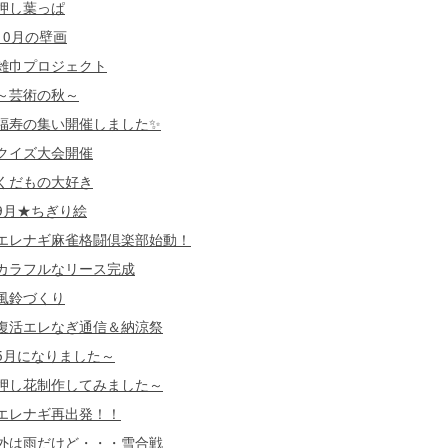
押し葉っぱ
10月の壁画
雑巾プロジェクト
～芸術の秋～
福寿の集い開催しました✨
クイズ大会開催
くだもの大好き
9月★ちぎり絵
エレナギ麻雀格闘倶楽部始動！
カラフルなリース完成
風鈴づくり
復活エレなぎ通信＆納涼祭
5月になりました～
押し花制作してみました～
エレナギ再出発！！
外は雨だけど・・・雪合戦