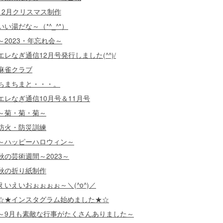
12月クリスマス制作
いい湯だな～（*^_^*）
～2023・年忘れ会～
エレなぎ通信12月号発行しました(^^)/
麻雀クラブ
ちまちまと・・・。
エレなぎ通信10月号＆11月号
～菊・菊・菊～
防火・防災訓練
～ハッピーハロウィン～
秋の芸術週間～2023～
秋の折り紙制作
えいえいおぉぉぉぉ～＼(^o^)／
☆★インスタグラム始めました★☆
～9月も素敵な行事がたくさんありました～