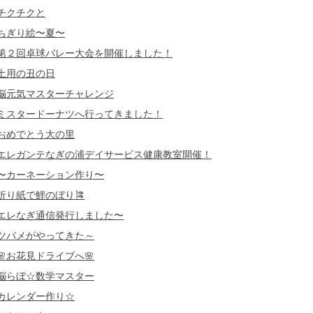
チクチクと
ちぎり絵〜夏〜
第２回卓球バレー大会を開催しました！
土用の丑の日
脳元気マスターチャレンジ
ミスタードーナツへ行ってきました！
おめでとう大の里
エレガンテなぎの浦デイサービス健康教室開催！
〜カーネーション作り〜
折り紙で鯉のぼり🎏
エレなぎ通信発行しました〜
ツバメがやってきた～
🌸お花見ドライブへ🌸
脳らぼ☆数学マスター
カレンダー作り☆