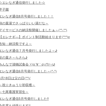
☆エレなぎ通信発行しました☆
甲子園
エレなぎ通信8月号発行しました！！
柿の葉湯でさっぱりいい湯だな～
デイサービスの納涼祭開催しましたぁ～(*^-^*)
【エレナギ―】ポイント制活動始まります(*^^)v
告知：納涼祭ですよ～
エレなぎ通信７月号発行しましたよ～♪
笹の葉さ～らさら♪
みんなで漬物試食会ヾ(o´∀｀o)ﾉﾜｧｰｨ♪
エレなぎ通信6月号発行しました～(^-^)
6月18日は父の日(^^)/
～祝☆きゅうり初収穫～
～七尾看護実習生～
エレなぎ通信5月号発行しました‼
今年度も頑張ります!!