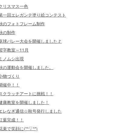
クリスマス一色
第一回エレガンテ塗り絵コンテスト
秋のフォトフレーム制作
秋の制作
卓球バレー大会を開催しました🚩
習字教室～11月
ミノムシ出現
秋の運動会を開催しました。
小物づくり
開催中！！
スクラッチアートに挑戦！！
健康教室を開催しました！
エレなぎ通信☆秋号発行しました
紅葉完成！！
花束で笑顔に(*^▽^*)