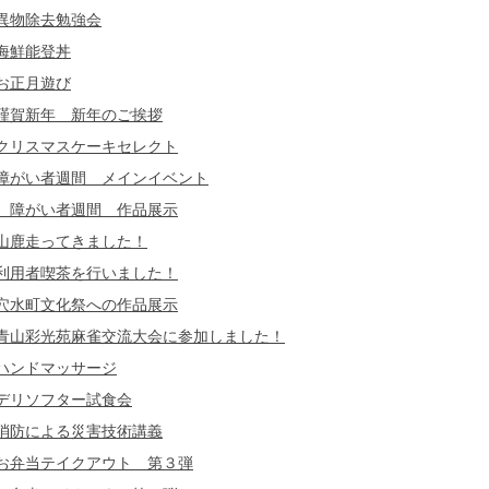
異物除去勉強会
海鮮能登丼
お正月遊び
謹賀新年 新年のご挨拶
クリスマスケーキセレクト
障がい者週間 メインイベント
障がい者週間 作品展示
山鹿走ってきました！
利用者喫茶を行いました！
穴水町文化祭への作品展示
青山彩光苑麻雀交流大会に参加しました！
ハンドマッサージ
デリソフター試食会
消防による災害技術講義
お弁当テイクアウト 第３弾