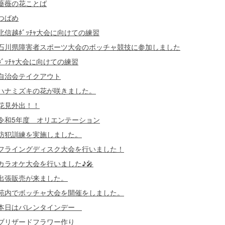
薔薇の花ことば
つばめ
北信越ﾎﾞｯﾁｬ大会に向けての練習
石川県障害者スポーツ大会のボッチャ競技に参加しました
ﾎﾞｯﾁｬ大会に向けての練習
自治会テイクアウト
ハナミズキの花が咲きました。
花見外出！！
令和5年度 オリエンテーション
防犯訓練を実施しました。
フライングディスク大会を行いました！
カラオケ大会を行いました♪🎤
出張販売が来ました。
苑内でボッチャ大会を開催をしました。
本日はバレンタインデー
ブリザードフラワー作り