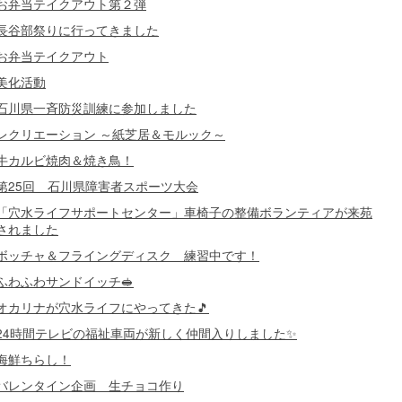
お弁当テイクアウト第２弾
長谷部祭りに行ってきました
お弁当テイクアウト
美化活動
石川県一斉防災訓練に参加しました
レクリエーション ～紙芝居＆モルック～
牛カルビ焼肉＆焼き鳥！
第25回 石川県障害者スポーツ大会
「穴水ライフサポートセンター」車椅子の整備ボランティアが来苑
されました
ボッチャ＆フライングディスク 練習中です！
ふわふわサンドイッチ🥪
オカリナが穴水ライフにやってきた🎵
24時間テレビの福祉車両が新しく仲間入りしました✨
海鮮ちらし！
バレンタイン企画 生チョコ作り