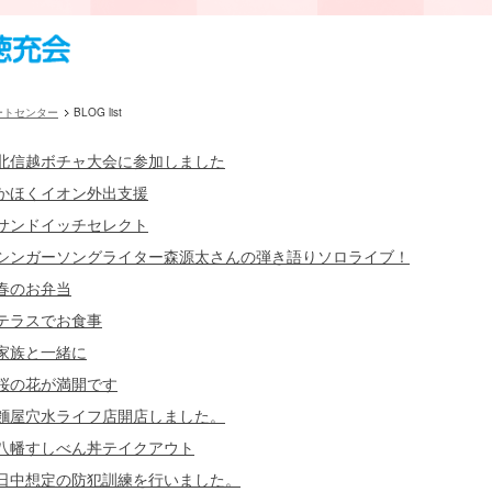
ートセンター
BLOG list
北信越ボチャ大会に参加しました
かほくイオン外出支援
サンドイッチセレクト
シンガーソングライター森源太さんの弾き語りソロライブ！
春のお弁当
テラスでお食事
家族と一緒に
桜の花が満開です
麵屋穴水ライフ店開店しました。
八幡すしべん丼テイクアウト
日中想定の防犯訓練を行いました。