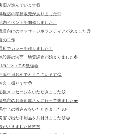
復旧が進んでいます😄
洋服店の移動販売がありました👕
苑内イベントを開催しました。
職員向けのマッサージボランティアが来ました😊
夏の工作
通所でカレーを作りました！
施設裏の法面 地質調査が始まりました👷
ｵﾑﾂについての勉強会
お誕生日おめでとうございます😊
お久し振りです😊
応援メッセージをいただきました😆
輪島市のお寿司屋さんに行って来ました🍣
馬すじの煮込みをいただきました♪♪
災害で出た不用品を片付けました😊😊
桜がさきました🌸🌸🌸