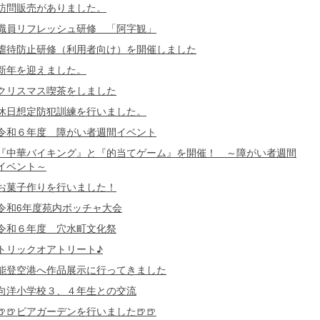
訪問販売がありました。
職員リフレッシュ研修 「阿字観」
虐待防止研修（利用者向け）を開催しました
新年を迎えました。
クリスマス喫茶をしました
休日想定防犯訓練を行いました。
令和６年度 障がい者週間イベント
『中華バイキング』と『的当てゲーム』を開催！ ～障がい者週間
イベント～
お菓子作りを行いました！
令和6年度苑内ボッチャ大会
令和６年度 穴水町文化祭
トリックオアトリート♪
能登空港へ作品展示に行ってきました
向洋小学校３、４年生との交流
🍺🍺ビアガーデンを行いました🍺🍺