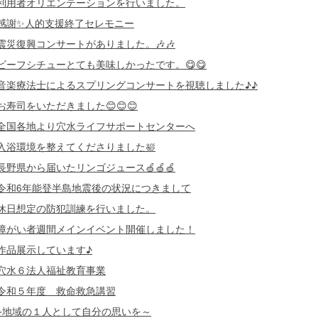
利用者オリエンテーションを行いました。
感謝✨人的支援終了セレモニー
震災復興コンサートがありました。🎶🎶
ビーフシチューとても美味しかったです。😋😋
音楽療法士によるスプリングコンサートを視聴しました♪♪
お寿司をいただきました😊😊😊
全国各地より穴水ライフサポートセンターへ
入浴環境を整えてくださりました🛀
長野県から届いたリンゴジュース🍏🍏🍏
令和6年能登半島地震後の状況につきまして
休日想定の防犯訓練を行いました。
障がい者週間メインイベント開催しました！
作品展示しています♪
穴水６法人福祉教育事業
令和５年度 救命救急講習
~地域の１人として自分の思いを～