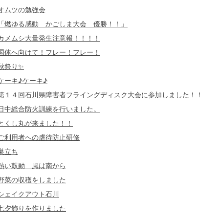
オムツの勉強会
「燃ゆる感動 かごしま大会 優勝！！」
カメムシ大量発生注意報！！！！
国体へ向けて！フレー！フレー！
秋祭り✨
ケーキ♪ケーキ♪
第１４回石川県障害者フライングディスク大会に参加しました！！
日中総合防火訓練を行いました。
とくし丸が来ました！！
ご利用者への虐待防止研修
巣立ち
熱い鼓動 風は南から
野菜の収穫をしました
シェイクアウト石川
七夕飾りを作りました