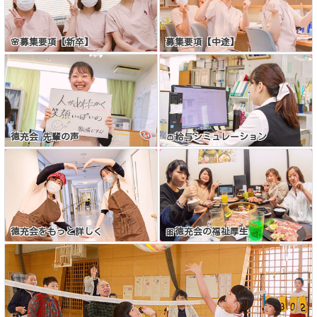
🌸募集要項【新卒】
募集要項【中途】
徳充会 先輩の声
👛給与シミュレーション
徳充会をもっと詳しく
🎀徳充会の福祉厚生