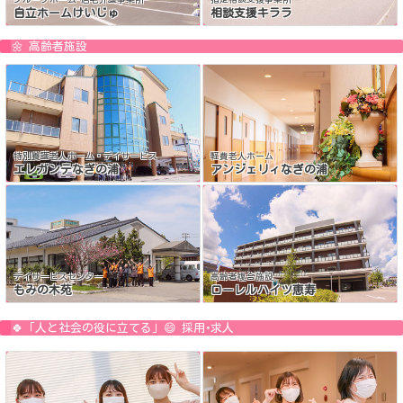
自立ホームけいじゅ
相談支援キララ
🌼 高齢者施設
特別養護老人ホーム・デイサービス
軽費老人ホーム
エレガンテなぎの浦
アンジェリィなぎの浦
デイサービスセンター
高齢者複合施設
もみの木苑
ローレルハイツ恵寿
🍀「人と社会の役に立てる」😄 採用･求人