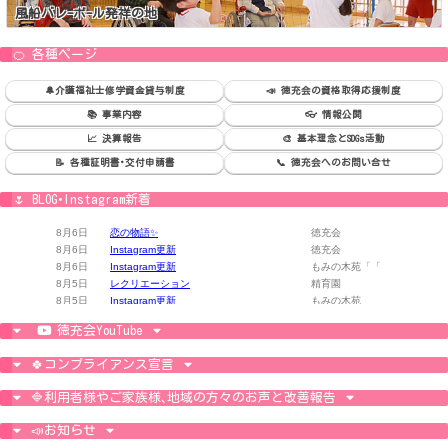
風船バレｰボｰル発祥の地
🍊 各種ページ
🔔介護福祉士修学資金貸与制度
📣 徳充会の資格取得応援制度
📚 事業内容
👓 情報公開
📈 決算報告
🎨 基本理念とSDGs活動
📝 各種証明書･交付申請書
📞 徳充会へのお問い合せ
🌷 BLOG･Instagram新着
徳充会YouTube
🍀コンプライアンス宣言
🔷利用者様やご家族様､地域の方々のお声と改善報告
📣お知らせ