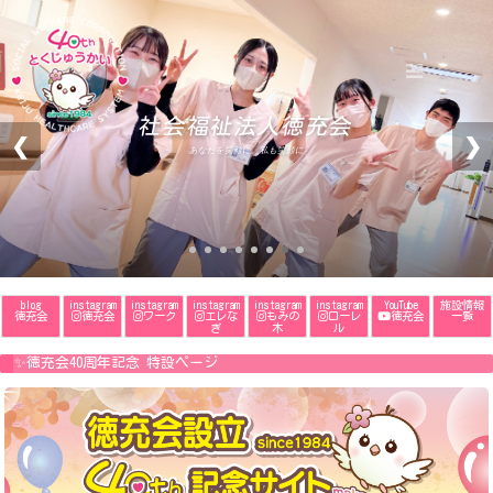
MENU
社会福祉法人徳充会
❮
❯
-あなたを笑顔に。私も笑顔に-
blog
instagram
instagram
instagram
instagram
instagram
YouTube
施設情報
徳充会
徳充会
ワーク
エレな
もみの
ローレ
徳充会
一覧
ぎ
木
ル
✨徳充会40周年記念 特設ページ