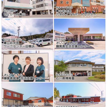
障害者支援施設
青山彩光苑
福祉ホーム
セェレーナ青山
穴水ライフサポートセンター
就労継続支援B型
相談支援
青山彩光苑
さいこうえんの
ワークセンター田鶴浜
障害者生活支援センター
さいこうえん
障害者支援施設
障害者就業･生活支援センター
石川県精育園
グループホーム･居宅介護事業所
指定相談支援事業所