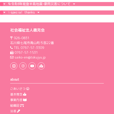
🌀令和6年能登半島地震･豪雨災害について
✨special thanks
社会福祉法人徳充会
926-0831
石川県七尾市青山町ろ部22番
TEL
0767-57-3309
0767-57-1531
saiko-en@tokujyu.jp
お問合せフォーム
地図を開く
about
ごあいさつ
基本理念
事業内容
組織図
沿革