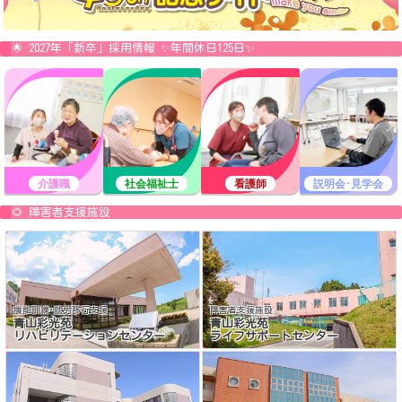
🌟 2027年「新卒」採用情報 ✨年間休日125日✨
介護職
社会福祉士
看護師
説明会･見学会
🌻 障害者支援施設
機能訓練･就労移行支援
障害者支援施設
青山彩光苑
青山彩光苑
リハビリテーションセンター
ライフサポートセンター